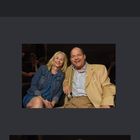
© Hubert MICAN Fotoproduktion; Stills,
Gerald PICHOWETZ mit Gattin Angelika
ZOIDL