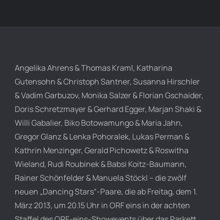
Angelika Ahrens & Thomas Kraml, Katharina
Gutensohn & Christoph Santner, Susanna Hirschler
& Vadim Garbuzov, Monika Salzer & Florian Gschaider,
Doris Schretzmayer & Gerhard Egger, Marjan Shaki &
Willi Gabalier, Biko Botowamungo & Maria Jahn,
Gregor Glanz & Lenka Pohoralek, Lukas Perman &
Kathrin Menzinger, Gerald Pichowetz & Roswitha
Wieland, Rudi Roubinek & Babsi Koitz-Baumann,
Rainer Schönfelder & Manuela Stöckl – die zwölf
neuen „Dancing Stars“-Paare, die ab Freitag, dem 1.
März 2013, um 20.15 Uhr in ORF eins in der achten
Staffel des ORF-eins-Showevents über das Parkett